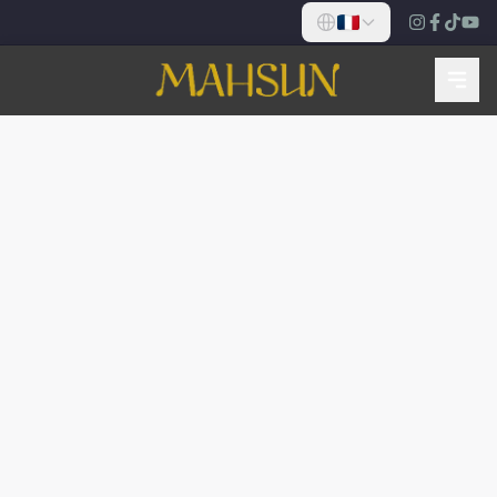
GARE HISTORIQUE DE YEŞILKÖY
Réservez Votre Table Maintenant
Réservez votre place à la gare historique pour le
petit-déjeuner serpme, le steak dry-aged et les
kebabs traditionnels.
FAIRE UNE RÉSERVATION
Plus tard