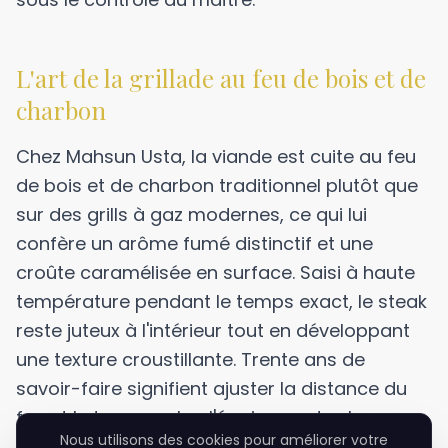
L'art de la grillade au feu de bois et de
charbon
Chez Mahsun Usta, la viande est cuite au feu
de bois et de charbon traditionnel plutôt que
sur des grills à gaz modernes, ce qui lui
confère un arôme fumé distinctif et une
croûte caramélisée en surface. Saisi à haute
température pendant le temps exact, le steak
reste juteux à l'intérieur tout en développant
une texture croustillante. Trente ans de
savoir-faire signifient ajuster la distance du
feu et le temps selon l'épaisseur de chaque
Nous utilisons des cookies pour améliorer votre
pièce. Cet artisanat est le véritable secret