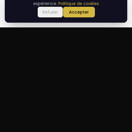
expérience.
Politique de cookies
pour révéler tout le potentiel de la viande
Refuser
Accepter
maturée.
Kebabs et spécialités fumées (BBQ)
Au-delà du steak, des kebabs turcs préparés
avec maestria complètent la table : Yaprak
Kebab de Mahsun Usta, kebab haché au
couteau (zırh), brochette d'agneau au
fromage, kebab à la pistache, keme kebab,
boulettes du boucher et le Burger fumé
Mahsun Usta. Pour les amateurs d'agneau,
côtelettes, filet, küşleme, carré et tandır
d'agneau sont à l'honneur. Côté fumé (BBQ),
le Brisket, l'Asado fumé, les côtes d'agneau