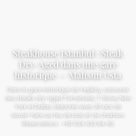
Steakhouse Istanbul : Steak
Dry-Aged dans une gare
historique — Mahsun Usta
Dans la gare historique de Yeşilköy, savourez
des steaks dry-aged Tomahawk, T-Bone, New
York et Dallas, élaborés avec 30 ans de
savoir-faire au feu de bois et de charbon.
Réservations : +90 534 423 84 49.