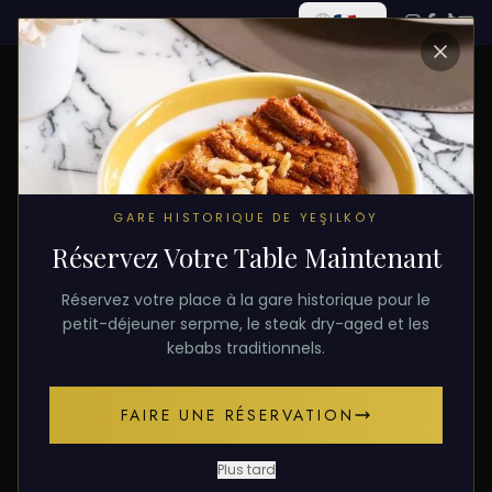
Galerie
GARE HISTORIQUE DE YEŞILKÖY
Réservez Votre Table Maintenant
Réservez votre place à la gare historique pour le
petit-déjeuner serpme, le steak dry-aged et les
kebabs traditionnels.
FAIRE UNE RÉSERVATION
Plus tard