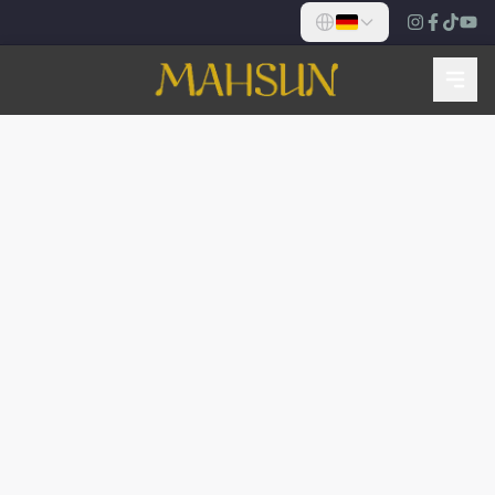
HISTORISCHER BAHNHOF YEŞILKÖY
Reservieren Sie Jetzt Ihren Tisch
Sichern Sie sich Ihren Platz im historischen Bahnhof
für Serpme-Frühstück, Dry-Aged-Steak und
traditionelle Kebabs.
RESERVIERUNG VORNEHMEN
Später