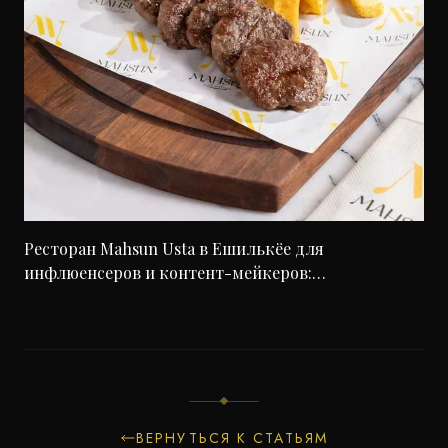
Ресторан Mahsun Usta в Ешилькёе для
инфлюенсеров и контент-мейкеров:
инстаграмная локация Стамбула 2026 года с
оптимизацией для фотосессий
ВЕРНУТЬСЯ К СТАТЬЯМ