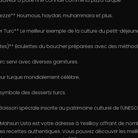
Saveur à pâte fine connue comme la pizza turque.
Mezze** Houmous, haydari, muhammara et plus.
r Turc** Le meilleur exemple de la culture du petit-déjeune
ttes)** Boulettes du boucher préparées avec des méthodes
urc servi avec diverses garnitures.
eur turque mondialement célèbre.
 symbole des desserts turcs.
 Boisson spéciale inscrite au patrimoine culturel de l'UNESC
Mahsun Usta est votre adresse à Yesilkoy offrant de nom
des recettes authentiques. Vous pouvez découvrir les meil