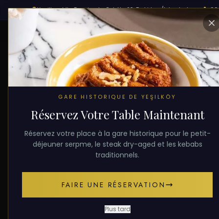
Yesilkoy Mh. Demiryolu Cd. No:23, Bakirkoy/Istanbul
+90 
ACCUEIL
BLOG
NOTRE MENU
QUI EST MAHSUN 
TOUS LES ARTIC
GARE HISTORIQUE DE YEŞILKÖY
Réservez Votre Table Maintenant
Réservez votre place à la gare historique pour le petit-
Plats 
déjeuner serpme, le steak dry-aged et les kebabs
traditionnels.
FAIRE UNE RÉSERVATION
10 plats turcs
Plus tard