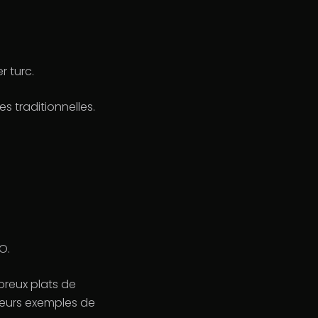
r turc.
 traditionnelles.
O.
breux plats de
leurs exemples de