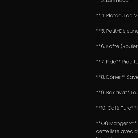
**3. Lahmacun** 
**4. Plateau de 
**5. Petit-Déjeune
**6. Köfte (Boule
**7. Pide** Pide t
**8. Döner** Sav
**9. Baklava** Le
**10. Café Turc**
**Où Manger ?** 
cette liste avec 