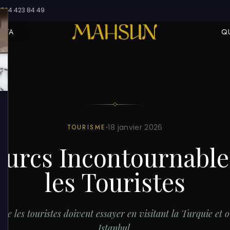
534 423 84 49
USTA
Q
LES
18 janvier 2026
TOURISME
Turcs Incontournabl
les Touristes
 que les touristes doivent essayer en visitant la Turquie et 
Istanbul.