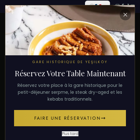
TOUS LES ARTICLES
GARE HISTORIQUE DE YEŞILKÖY
Réservez Votre Table Maintenant
6 février 2026
PETIT-DÉJEUNER
Réservez votre place à la gare historique pour le
Petit-Déjeuner Istanbul
petit-déjeuner serpme, le steak dry-aged et les
kebabs traditionnels.
Le lieu le plus spécial pour le petit-déjeuner à
FAIRE UNE RÉSERVATION
Istanbul : petit-déjeuner dans la gare historique de
Yesilkoy.
Plus tard