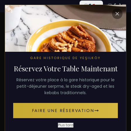
TOUS LES ARTICLES
GARE HISTORIQUE DE YEŞILKÖY
Réservez Votre Table Maintenant
10 décembre 2025
PETIT-DÉJEUNER
Réservez votre place à la gare historique pour le
Petit-Déjeuner à Yesilkoy :
petit-déjeuner serpme, le steak dry-aged et les
kebabs traditionnels.
L'Expérience du Petit-
Déjeuner Turc
FAIRE UNE RÉSERVATION
Une expérience de petit-déjeuner inoubliable dans
Plus tard