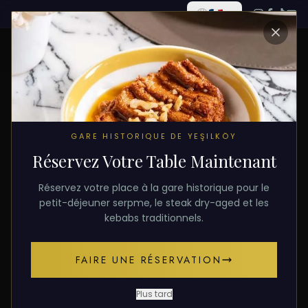
TOUS LES ARTICLES
GARE HISTORIQUE DE YEŞILKÖY
Réservez Votre Table Maintenant
10 décembre 2025
PETIT-DÉJEUNER
Réservez votre place à la gare historique pour le
Notre Culture du Petit-
petit-déjeuner serpme, le steak dry-aged et les
kebabs traditionnels.
Déjeuner : Le Plus Beau
Moment de la Matinée
FAIRE UNE RÉSERVATION
Les détails qui rendent le petit-déjeuner Mahsun
Plus tard