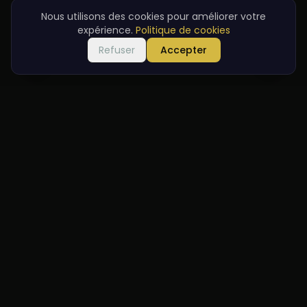
Nous utilisons des cookies pour améliorer votre
expérience.
Politique de cookies
Refuser
Accepter
Bienvenue
Dans la gare historique, nous servons les meilleures saveurs
de la cuisine turque traditionnelle avec une touche
moderne.