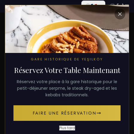
TOUS LES ARTICLES
GARE HISTORIQUE DE YEŞILKÖY
Réservez Votre Table Maintenant
28 janvier 2026
PETIT-DÉJEUNER
Réservez votre place à la gare historique pour le
Meilleurs Spots Petit-
petit-déjeuner serpme, le steak dry-aged et les
kebabs traditionnels.
Déjeuner à Istanbul 2026
FAIRE UNE RÉSERVATION
Petit-déjeuner turc, petit-déjeuner village et
saveurs bio. Où prendre le petit-déjeuner à
Plus tard