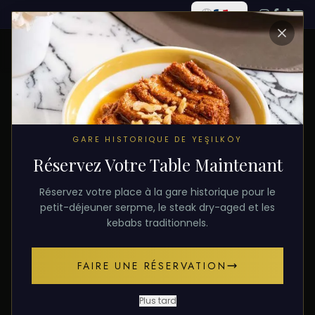
TOUS LES ARTICLES
GARE HISTORIQUE DE YEŞILKÖY
Réservez Votre Table Maintenant
18 janvier 2026
CUISINE
Réservez votre place à la gare historique pour le
Meilleures Viandes Fumées et
petit-déjeuner serpme, le steak dry-aged et les
kebabs traditionnels.
BBQ à Istanbul
FAIRE UNE RÉSERVATION
La rencontre du BBQ américain et des techniques
de fumage turques traditionnelles. Brisket, Asado et
Plus tard