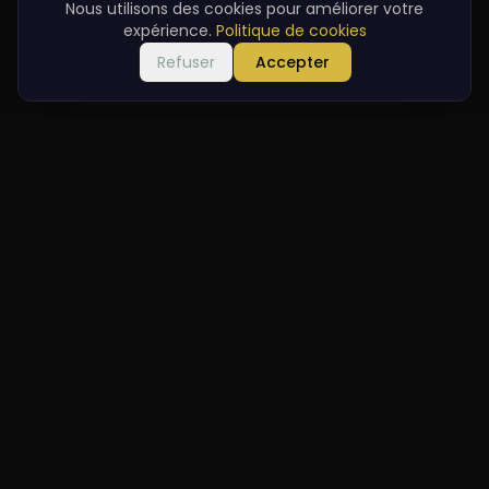
Nous utilisons des cookies pour améliorer votre
expérience.
Politique de cookies
Refuser
Accepter
Bienvenue
Dans la gare historique, nous servons les meilleures saveurs
de la cuisine turque traditionnelle avec une touche
moderne.