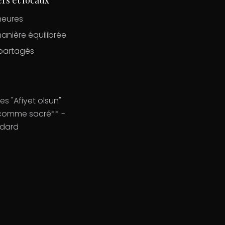
heures
manière équilibrée
 partagés
es "Afiyet olsun"
é comme sacré** -
ndard