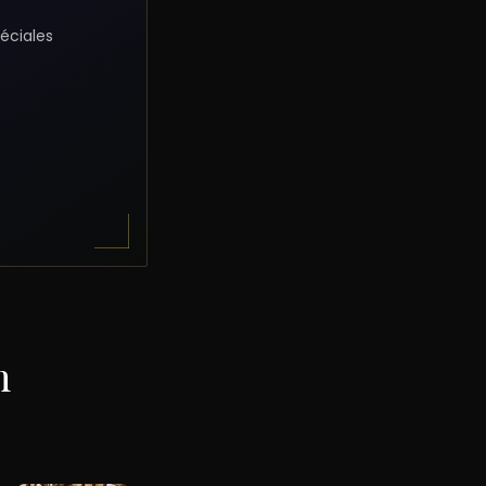
éciales
m