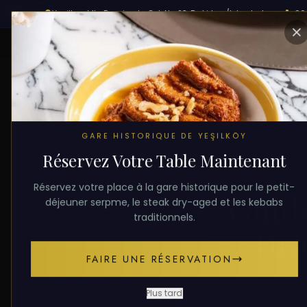
Yesilkoy Mh. Demiryolu Cd. No:23, Bakirkoy/Istanbul
+90 
ACCUEIL
BLOG
NOTRE MENU
QUI EST MAHSUN 
TOUS LES ARTIC
GARE HISTORIQUE DE YEŞILKÖY
Réservez Votre Table Maintenant
Réservez votre place à la gare historique pour le petit-
Guide
déjeuner serpme, le steak dry-aged et les kebabs
traditionnels.
Tur
FAIRE UNE RÉSERVATION
Plus tard