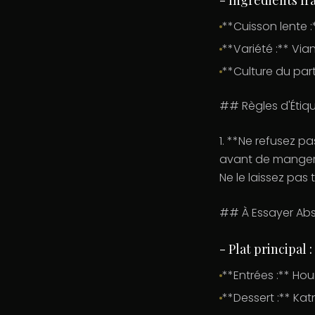
**Cuisson lente 
**Variété :** Via
**Culture du par
## Règles d'Étiqu
1. **Ne refusez pa
avant de manger**
Ne le laissez pas
## À Essayer Ab
- Plat principal
**Entrées :** H
**Dessert :** Kat