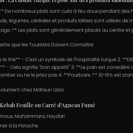
:** De nombreux plats sont cuits à feu doux pendant des 
nde, légumes, céréales et produits laitiers sont utilisés de 
tage :** Les plats sont généralement placés au centre et
ette que les Touristes Doivent Connaître
s le thé** - C'est un symbole de l'hospitalité turque 2. **Dit
 - Cela signifie "bon appétit" 3. **Le pain est considér
 tomber ou ne le jetez pas 4. **Pourboire :** 10-15% est sta
solument chez Mahsun Usta
 : Kebab Feuille ou Carré d'Agneau Fumé
oumous, Muhammara, Haydari
mer à la Pistache