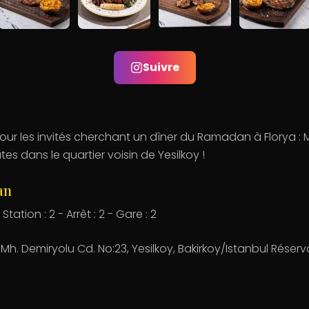
Suivre
ur les invités cherchant un dîner du Ramadan à Florya : 
es dans le quartier voisin de Yesilkoy !
an
Station : 2 - Arrêt : 2 - Gare : 2
 Mh. Demiryolu Cd. No:23, Yesilkoy, Bakirkoy/Istanbul Réser