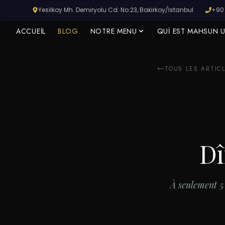
Yesilkoy Mh. Demiryolu Cd. No:23, Bakirkoy/Istanbul
+90 
ACCUEIL
BLOG
NOTRE MENU
QUI EST MAHSUN 
TOUS LES ARTIC
GARE HISTORIQUE DE YEŞILKÖY
Réservez Votre Table Maintenant
Réservez votre place à la gare historique pour le petit-
Dî
déjeuner serpme, le steak dry-aged et les kebabs
traditionnels.
À seulement 5
FAIRE UNE RÉSERVATION
Plus tard