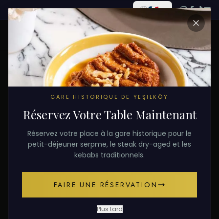
TOUS LES ARTICLES
GARE HISTORIQUE DE YEŞILKÖY
Réservez Votre Table Maintenant
10 décembre 2025
MEZZE
Réservez votre place à la gare historique pour le
Culture des Mezze :
petit-déjeuner serpme, le steak dry-aged et les
kebabs traditionnels.
Houmous, Muhammara et
Haydari
FAIRE UNE RÉSERVATION
La culture des mezze, l'une des traditions culinaires
Plus tard