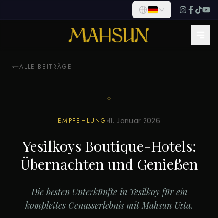
ALLE BEITRÄGE
HISTORISCHER BAHNHOF YEŞILKÖY
Reservieren Sie Jetzt Ihren Tisch
11. Januar 2026
EMPFEHLUNG
Sichern Sie sich Ihren Platz im historischen Bahnhof
Yesilkoys Boutique-Hotels:
für Serpme-Frühstück, Dry-Aged-Steak und
traditionelle Kebabs.
Übernachten und Genießen
RESERVIERUNG VORNEHMEN
Die besten Unterkünfte in Yesilkoy für ein
komplettes Genusserlebnis mit Mahsun Usta.
Später