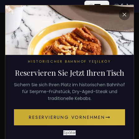
ALLE BEITRÄGE
HISTORISCHER BAHNHOF YEŞILKÖY
Reservieren Sie Jetzt Ihren Tisch
6. Februar 2026
RAMADAN
Sichern Sie sich Ihren Platz im historischen Bahnhof
Ramadan-Menü Istanbul
für Serpme-Frühstück, Dry-Aged-Steak und
traditionelle Kebabs.
Ramadan-Menü in Istanbul: Iftar mit 4 Menüs im
RESERVIERUNG VORNEHMEN
historischen Bahnhof von Mahsun Usta. Ab .
Später