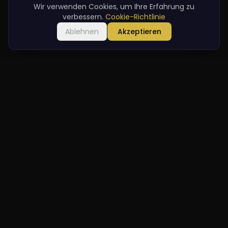
Wir verwenden Cookies, um Ihre Erfahrung zu
verbessern.
Cookie-Richtlinie
Ablehnen
Akzeptieren
Willkommen
Im historischen Bahnhof servieren wir die besten Aromen
der traditionellen türkischen Küche mit einem modernen
Touch.