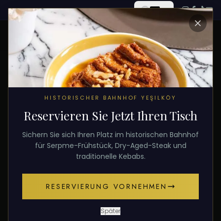
ALLE BEITRÄGE
HISTORISCHER BAHNHOF YEŞILKÖY
Reservieren Sie Jetzt Ihren Tisch
6. Februar 2026
RAMADAN
Sichern Sie sich Ihren Platz im historischen Bahnhof
Ramadan-Menü Florya
für Serpme-Frühstück, Dry-Aged-Steak und
traditionelle Kebabs.
Suchen Sie ein Ramadan-Menü in Florya? Mahsun
RESERVIERUNG VORNEHMEN
Usta in Yesilkoy ist nur 5 Minuten entfernt. 4 Set-
Menüs.
Später