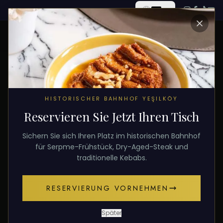
ALLE BEITRÄGE
HISTORISCHER BAHNHOF YEŞILKÖY
Reservieren Sie Jetzt Ihren Tisch
10. Dezember 2025
KULTUR
Sichern Sie sich Ihren Platz im historischen Bahnhof
Opferfest-Traditionen:
für Serpme-Frühstück, Dry-Aged-Steak und
traditionelle Kebabs.
Fleischkultur in der Türkei
RESERVIERUNG VORNEHMEN
Wie das Opferfest die türkische Fleischkultur
geprägt hat und welche Traditionen bis heute
Später