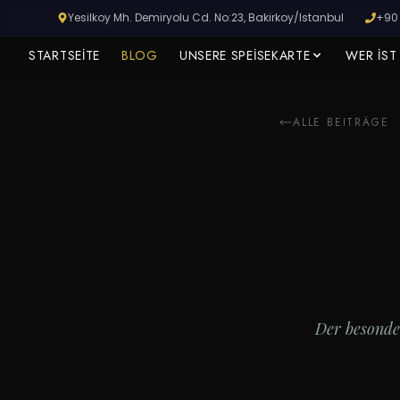
Yesilkoy Mh. Demiryolu Cd. No:23, Bakirkoy/Istanbul
+90 
STARTSEITE
BLOG
UNSERE SPEISEKARTE
WER IST
ALLE BEITRÄGE
HISTORISCHER BAHNHOF YEŞILKÖY
Reservieren Sie Jetzt Ihren Tisch
Sichern Sie sich Ihren Platz im historischen Bahnhof für
Serpme-Frühstück, Dry-Aged-Steak und traditionelle
Kebabs.
Der besonde
RESERVIERUNG VORNEHMEN
Später