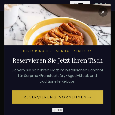
ALLE BEITRÄGE
HISTORISCHER BAHNHOF YEŞILKÖY
Reservieren Sie Jetzt Ihren Tisch
6. Februar 2026
FRÜHSTÜCK
Sichern Sie sich Ihren Platz im historischen Bahnhof
Frühstück Florya
für Serpme-Frühstück, Dry-Aged-Steak und
traditionelle Kebabs.
Frühstück in Florya? Mahsun Usta in Yesilkoy ist
RESERVIERUNG VORNEHMEN
nur 5 Minuten entfernt.
Später