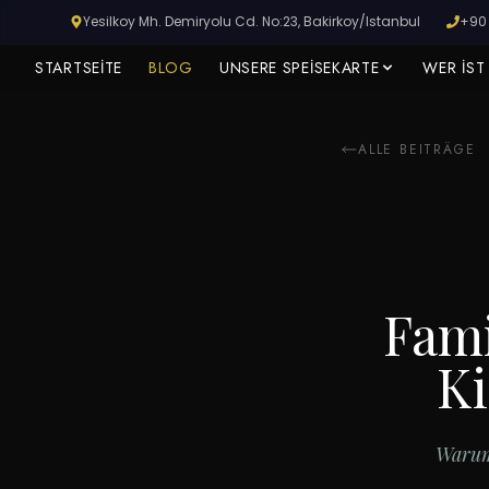
Yesilkoy Mh. Demiryolu Cd. No:23, Bakirkoy/Istanbul
+90 
STARTSEITE
BLOG
UNSERE SPEISEKARTE
WER IST
ALLE BEITRÄGE
HISTORISCHER BAHNHOF YEŞILKÖY
Reservieren Sie Jetzt Ihren Tisch
Sichern Sie sich Ihren Platz im historischen Bahnhof für
Fami
Serpme-Frühstück, Dry-Aged-Steak und traditionelle
Kebabs.
Ki
RESERVIERUNG VORNEHMEN
Warum 
Später