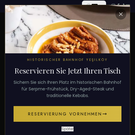
ALLE BEITRÄGE
HISTORISCHER BAHNHOF YEŞILKÖY
Reservieren Sie Jetzt Ihren Tisch
28. Januar 2026
KEBAB
Sichern Sie sich Ihren Platz im historischen Bahnhof
Beste Kebab-Restaurants in
für Serpme-Frühstück, Dry-Aged-Steak und
traditionelle Kebabs.
Istanbul 2026
RESERVIERUNG VORNEHMEN
Wo isst man authentischen türkischen Kebab?
Blatt-Kebab, Adana, handgehacktes Fleisch und
Später