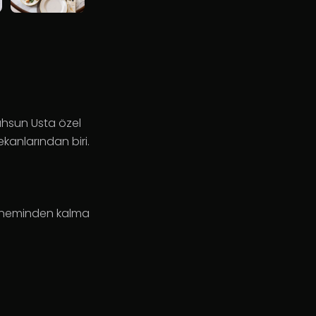
ahsun Usta özel
mekanlarından biri.
döneminden kalma