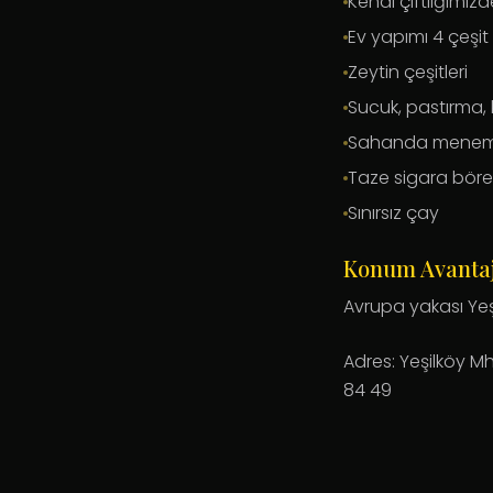
Kendi çiftliğimi
Ev yapımı 4 çeşit
Zeytin çeşitleri
Sucuk, pastırma,
Sahanda mene
Taze sigara böre
Sınırsız çay
Konum Avantaj
Avrupa yakası Yeş
Adres: Yeşilköy M
84 49