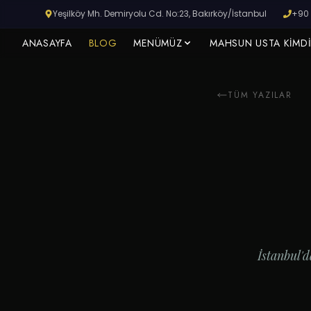
Yeşilköy Mh. Demiryolu Cd. No:23, Bakırköy/İstanbul
+90 
ANASAYFA
BLOG
MENÜMÜZ
MAHSUN USTA KIMDI
TÜM YAZILAR
TARIHI YEŞILKÖY GARI
Masanızı Şimdi Ayırtın
Serpme kahvaltı, dry-aged steak ve geleneksel
kebaplar için tarihi tren garında yerinizi ayırtın.
REZERVASYON YAP
İstanbul'd
Şimdi değil