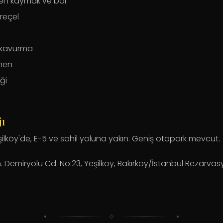
zden kaymak ve bal
 reçel
 kavurma
men
ği
ı
ilköy'de, E-5 ve sahil yoluna yakın. Geniş otopark mevcut.
h. Demiryolu Cd. No:23, Yeşilköy, Bakırköy/İstanbul Rezarva