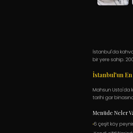
İstanbul'da kahva
bir yere sahip. 200
İstanbul'un En
Mahsun Usta'da k
tarihi gar binasınd
Menüde Neler V
6 çeşit köy peynir