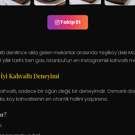
Takip Et
ltı denilince akla gelen mekanlar arasında Yeşilköy'deki M
 yıllık tarihi tren garı, İstanbul'un en instagramlık kahvaltı 
 İyi Kahvaltı Deneyimi
ahvaltı, sadece bir öğün değil, bir deneyimdir. Osmanlı 
a, köy kahvaltısının en otantik hallini yaşarsınız.
ar?
i