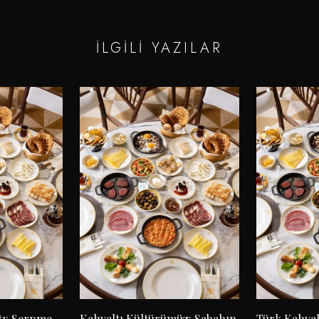
İLGILI YAZILAR
tı: Serpme
Kahvaltı Kültürümüz: Sabahın
Türk Kahval