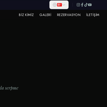
BIZ KIMIZ
GALERI
REZERVASYON
İLETIŞIM
ında serpme